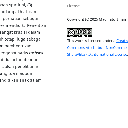
an spiritual, (3)
License
i bidang akhlak dan
n perhatian sebagai
Copyright (c) 2025 Madinatul Iman
es mendidik. Penelitian
sangat krusial dalam
h tetapi juga sebagai
This work is licensed under a
Creati
lam pembentukan
Commons Attribution-NonCommerc
mengenai hadis
tarbawi
ShareAlike 4.0 International License
.
pat diajarkan dengan
apkan penelitian ini
rang tua maupun
pendidikan anak dalam