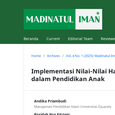
Beranda
Current
Editorial Team
Reviewe
Home
/
Archives
/
Vol. 4 No. 1 (2025): Madinatul I
Implementasi Nilai-Nilai 
dalam Pendidikan Anak
Andika Priambudi
Manajemen Pendidikan Islam Universitas Djuanda
Rosidah Nur Fitriani