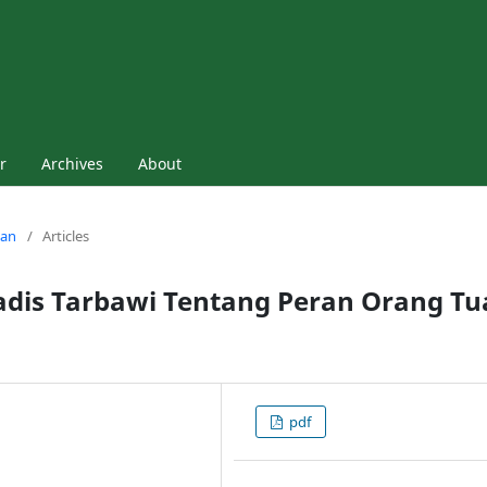
r
Archives
About
man
/
Articles
Hadis Tarbawi Tentang Peran Orang Tu
pdf