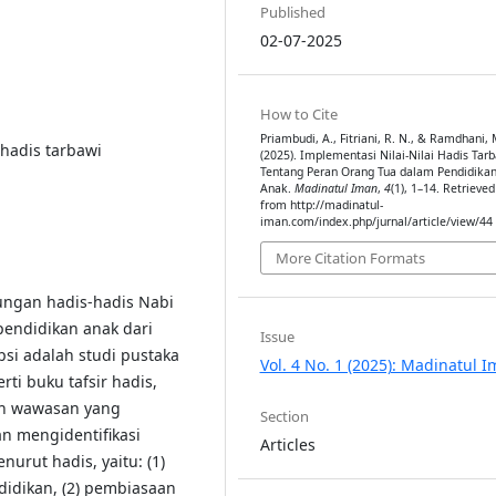
Published
02-07-2025
How to Cite
Priambudi, A., Fitriani, R. N., & Ramdhani, 
 hadis tarbawi
(2025). Implementasi Nilai-Nilai Hadis Tar
Tentang Peran Orang Tua dalam Pendidika
Anak.
Madinatul Iman
,
4
(1), 1–14. Retrieved
from http://madinatul-
iman.com/index.php/jurnal/article/view/44
More Citation Formats
ungan hadis-hadis Nabi
ndidikan anak dari
Issue
si adalah studi pustaka
Vol. 4 No. 1 (2025): Madinatul 
i buku tafsir hadis,
eh wawasan yang
Section
 mengidentifikasi
Articles
urut hadis, yaitu: (1)
didikan, (2) pembiasaan