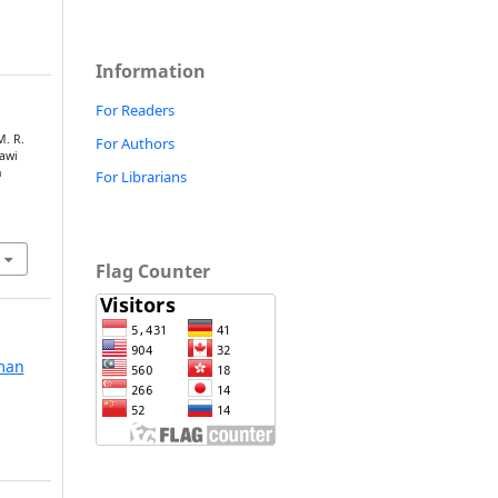
Information
For Readers
M. R.
For Authors
bawi
n
For Librarians
Flag Counter
Iman