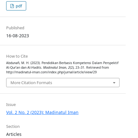
pdf
Published
16-08-2023
How to Cite
Abdunafi, M. H. (2023). Pendidikan Berbasis Kompetensi Dalam Perspektif
Al-Qur’an dan Al-Hadits.
Madinatul Iman
,
2
(2), 23–31. Retrieved from
http://madinatul-iman.com/index.php/jurnal/article/view/29
More Citation Formats
Issue
Vol. 2 No. 2 (2023): Madinatul Iman
Section
Articles